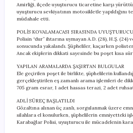
Amirliği, ilçede uyuşturucu ticaretine karşı yürüttüğ
uyuşturucu sevkiyatının motosikletle yapıldığını 
müdahale etti.
POLİS KOVALAMACASI SIRASINDA UYUŞTURUCU
Polisin “dur” ihtarına uymayan A.D. (28), H.Ş. (24) v
sonucunda yakalandı. Şüpheliler, kaçarken poliste
Ancak ekiplerin dikkati sayesinde bu poşet kısa süre
YAPILAN ARAMALARDA ŞAŞIRTAN BULGULAR
Ele geçirilen poşet ile birlikte, şüphelilerin kulland
gerçekleştirilen eş zamanlı arama işlemleri de di
705 gram esrar, 1 adet hassas terazi, 2 adet ruhsat
ADLİ SÜREÇ BAŞLATILDI
Gözaltına alınan üç zanlı, sorgulanmak üzere emn
silahlara el konulurken, şüphelilerin emniyetteki i
Karabağlar Polisi, uyuşturucu ile mücadelenin kara