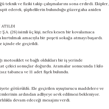
Yakalandı
ü teknik ve fiziki takip çalışmalarını sona erdirdi. Ekipler,
için
tespit ederek, şüphelilerin bulunduğu güzergaha aniden
 ATILDI
e Ş.A. (26) isimli üç kişi, nefes kesen bir kovalamaca
n kurtulmak amacıyla bir poşeti sokağa atmayı başardı.
 içinde ele geçirildi.
ığı motosiklet ve bağlı oldukları bir iş yerinde
kkat çekici sonuçlar doğurdu. Aramalar sonucunda 1 kilo
sız tabanca ve 11 adet fişek bulundu.
iyete götürüldü. Ele geçirilen uyuşturucu maddelere ve
şlemlerinin ardından adliyeye sevk edilmesi bekleniyor.
rlılıkla devam edeceği mesajını verdi.