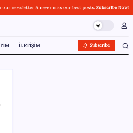
o our newsletter & never miss our best posts.
Subscribe Now!
TIM
İLETİŞİM
Subscribe
ı
SON YAZILAR
Güney Kore’de yapay zekayla üretilen
şarkılara yönelik ‘telif hakkı’ kararı