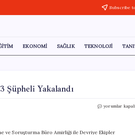
Subscribe t
ĞİTİM
EKONOMİ
SAĞLIK
TEKNOLOJİ
TANI
3 Şüpheli Yakalandı
Uyuşturucu
yorumlar kapal
Çetelerine
Baskın:
3
Şüpheli
 ve Soruşturma Büro Amirliği ile Devriye Ekipler