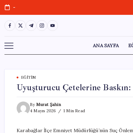
Skip
-
to
content
https://www.facebook.com/
https://twitter.com/
https://t.me/
https://www.instagram.com/
https://youtube.com/
ANA SAYFA
E
EĞITIM
Uyuşturucu Çetelerine Baskın: 
By
Murat Şahin
4 Mayıs 2026
1 Min Read
Karabağlar İlçe Emniyet Müdürlüğü’nün Suç Önleme