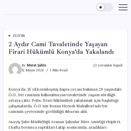
Skip
to
content
EĞITIM
2 Aydır Cami Tuvaletinde Yaşayan
Firari Hükümlü Konya’da Yakalandı
2
By
Murat Şahin
yorumlar kapalı
Aydır
12 Mayıs 2026
1 Min Read
Cami
Tuvaletinde
Yaşayan
Konya’da, 15 yıl kesinleşmiş hapis cezası bulunan 29 yaşındaki
Firari
Ö.G., bir caminin kullanılmayan tuvaletinde yaşam sürdüğü
Hükümlü
Konya’da
ortaya çıktı. Polis, firari hükümlüyü yakalamak için başlattığı
Yakalandı
çalışmalarda, Ö.G.’nin Bosna Hersek Mahallesi’nde bir
için
caminin çevresinde görüldüğü ihbarını aldı.
Asayiş Şube Müdürlüğü Aranan Şahıslar Büro Amirliği ekipleri,
1 hafta boyunca yaptıkları takip sonucunda, aradıkları