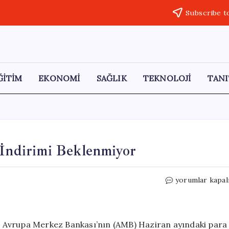
Subscribe t
ĞİTİM
EKONOMİ
SAĞLIK
TEKNOLOJİ
TANI
 İndirimi Beklenmiyor
AMB
yorumlar kapal
Yetkilisi:
Haziran’da
Faiz
İndirimi
 Avrupa Merkez Bankası’nın (AMB) Haziran ayındaki para