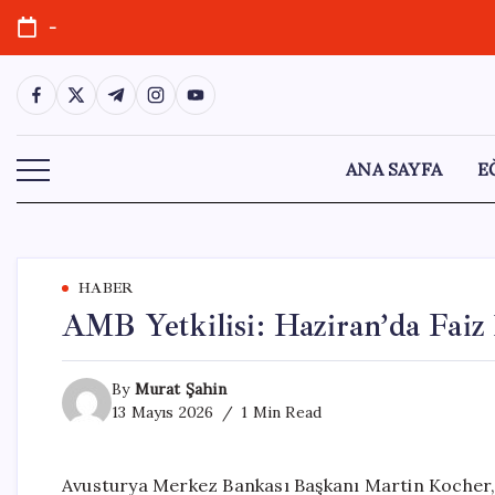
Skip
-
to
content
https://www.facebook.com/
https://twitter.com/
https://t.me/
https://www.instagram.com/
https://youtube.com/
ANA SAYFA
E
HABER
AMB Yetkilisi: Haziran’da Faiz
By
Murat Şahin
13 Mayıs 2026
1 Min Read
Avusturya Merkez Bankası Başkanı Martin Kocher,