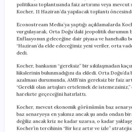
politikası toplantısında faiz artırımı veya mevcut
Kocher, 11 Haziran’da yapılacak toplantı öncesind
Econostream Media’ya yaptığı açıklamalarda Koche
vurgulayarak, Orta Doğu’daki jeopolitik durumun bu 
Enflasyonun geleceğine dair piyasa ve hanehalkı bek
“Haziran’da elde edeceğimiz yeni veriler, orta va
dedi.
Kocher, bankanın “gereksiz” bir sıkılaşmadan kaçı
lükslerinin bulunmadığını da ekledi. Orta Doğu’da 
azalması durumunda, AMB’nin gereksiz bir faiz art
“Gerekli olan artışları ertelemek de istemezsiniz,
harekete geçeceğini hatırlattı.
Kocher, mevcut ekonomik görünümün baz senaryoda
baz senaryoya en yakınız ancak şu anda ondan bir
değiliz ancak kriz ne kadar uzarsa, o kadar yakla
Kocher’in tercihinin “Bir kez artır ve izle” stratejisi