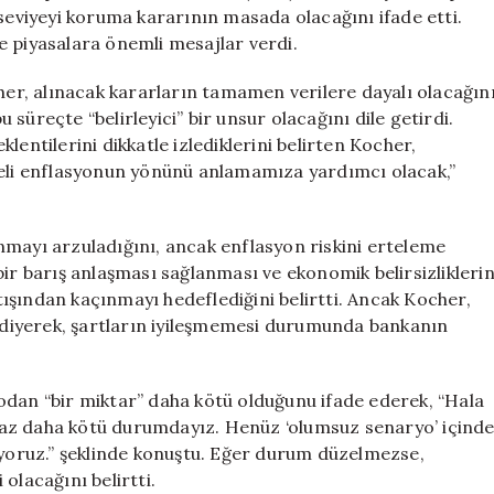
Beklenmiyor
 seviyeyi koruma kararının masada olacağını ifade etti.
için
e piyasalara önemli mesajlar verdi.
r, alınacak kararların tamamen verilere dayalı olacağın
süreçte “belirleyici” bir unsur olacağını dile getirdi.
lentilerini dikkatle izlediklerini belirten Kocher,
deli enflasyonun yönünü anlamamıza yardımcı olacak,”
nmayı arzuladığını, ancak enflasyon riskini erteleme
bir barış anlaşması sağlanması ve ekonomik belirsizlikleri
ışından kaçınmayı hedeflediğini belirtti. Ancak Kocher,
” diyerek, şartların iyileşmemesi durumunda bankanın
n “bir miktar” daha kötü olduğunu ifade ederek, “Hala
az daha kötü durumdayız. Henüz ‘olumsuz senaryo’ içind
şıyoruz.” şeklinde konuştu. Eğer durum düzelmezse,
 olacağını belirtti.