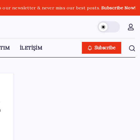
o our newsletter & never miss our best posts.
Subscribe Now!
TIM
İLETİŞİM
Subscribe
ı
SON YAZILAR
Güney Kore’de yapay zekayla üretilen
şarkılara yönelik ‘telif hakkı’ kararı