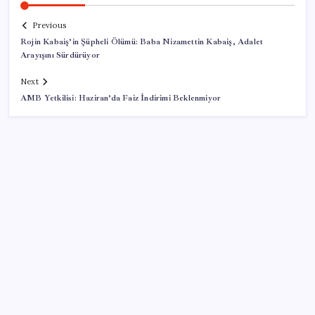
Previous
Rojin Kabaiş’in Şüpheli Ölümü: Baba Nizamettin Kabaiş, Adalet
Arayışını Sürdürüyor
Next
AMB Yetkilisi: Haziran’da Faiz İndirimi Beklenmiyor
SON YAZILAR
Güney Kore’de yapay zekayla üretilen şarkılara
yönelik ‘telif hakkı’ kararı