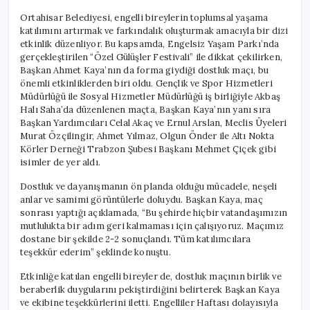
Ortahisar Belediyesi, engelli bireylerin toplumsal yaşama
katılımını artırmak ve farkındalık oluşturmak amacıyla bir dizi
etkinlik düzenliyor. Bu kapsamda, Engelsiz Yaşam Parkı’nda
gerçekleştirilen “Özel Gülüşler Festivali” ile dikkat çekilirken,
Başkan Ahmet Kaya’nın da forma giydiği dostluk maçı, bu
önemli etkinliklerden biri oldu. Gençlik ve Spor Hizmetleri
Müdürlüğü ile Sosyal Hizmetler Müdürlüğü iş birliğiyle Akbaş
Halı Saha’da düzenlenen maçta, Başkan Kaya’nın yanı sıra
Başkan Yardımcıları Celal Akaç ve Ernul Arslan, Meclis Üyeleri
Murat Özçilingir, Ahmet Yılmaz, Olgun Önder ile Altı Nokta
Körler Derneği Trabzon Şubesi Başkanı Mehmet Çiçek gibi
isimler de yer aldı.
Dostluk ve dayanışmanın ön planda olduğu mücadele, neşeli
anlar ve samimi görüntülerle doluydu. Başkan Kaya, maç
sonrası yaptığı açıklamada, “Bu şehirde hiçbir vatandaşımızın
mutlulukta bir adım geri kalmaması için çalışıyoruz. Maçımız
dostane bir şekilde 2-2 sonuçlandı. Tüm katılımcılara
teşekkür ederim” şeklinde konuştu.
Etkinliğe katılan engelli bireyler de, dostluk maçının birlik ve
beraberlik duygularını pekiştirdiğini belirterek Başkan Kaya
ve ekibine teşekkürlerini iletti. Engelliler Haftası dolayısıyla