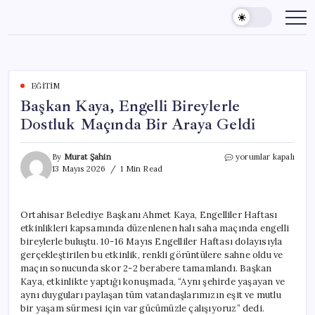
Skip
to
content
EĞITIM
Başkan Kaya, Engelli Bireylerle
Dostluk Maçında Bir Araya Geldi
Başkan
By
Murat Şahin
yorumlar kapalı
Kaya,
13 Mayıs 2026
1 Min Read
Engelli
Bireylerle
Dostluk
Ortahisar Belediye Başkanı Ahmet Kaya, Engelliler Haftası
Maçında
etkinlikleri kapsamında düzenlenen halı saha maçında engelli
Bir
Araya
bireylerle buluştu. 10-16 Mayıs Engelliler Haftası dolayısıyla
Geldi
gerçekleştirilen bu etkinlik, renkli görüntülere sahne oldu ve
için
maçın sonucunda skor 2-2 berabere tamamlandı. Başkan
Kaya, etkinlikte yaptığı konuşmada, “Aynı şehirde yaşayan ve
aynı duyguları paylaşan tüm vatandaşlarımızın eşit ve mutlu
bir yaşam sürmesi için var gücümüzle çalışıyoruz” dedi.