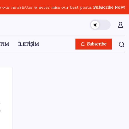
o our newsletter & never miss our best posts.
Subscribe Now!
TIM
İLETİŞİM
Subscribe
SON YAZILAR
ı
Tutuklanan Erdal Beşikçioğlu açığa almıştı:
‘Etkin pişmanlık’ ifadesi verip şikayetçi