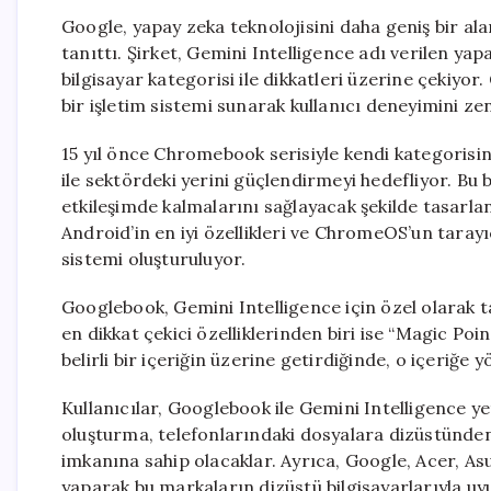
Google, yapay zeka teknolojisini daha geniş bir al
tanıttı. Şirket, Gemini Intelligence adı verilen yap
bilgisayar kategorisi ile dikkatleri üzerine çekiy
bir işletim sistemi sunarak kullanıcı deneyimini zen
15 yıl önce Chromebook serisiyle kendi kategorisi
ile sektördeki yerini güçlendirmeyi hedefliyor. Bu b
etkileşimde kalmalarını sağlayacak şekilde tasarl
Android’in en iyi özellikleri ve ChromeOS’un tarayı
sistemi oluşturuluyor.
Googlebook, Gemini Intelligence için özel olarak ta
en dikkat çekici özelliklerinden biri ise “Magic Point
belirli bir içeriğin üzerine getirdiğinde, o içeriğe 
Kullanıcılar, Googlebook ile Gemini Intelligence ye
oluşturma, telefonlarındaki dosyalara dizüstünde
imkanına sahip olacaklar. Ayrıca, Google, Acer, Asu
yaparak bu markaların dizüstü bilgisayarlarıyla u