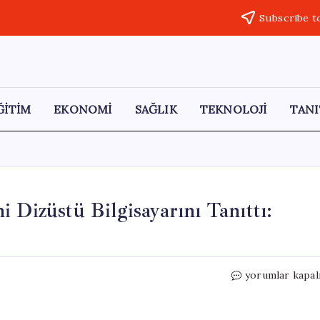
Subscribe t
ĞİTİM
EKONOMİ
SAĞLIK
TEKNOLOJİ
TANI
 Dizüstü Bilgisayarını Tanıttı:
Google,
yorumlar kapal
Yapay
Zeka
Tabanlı