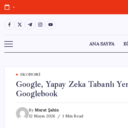
Skip
-
to
content
https://www.facebook.com/
https://twitter.com/
https://t.me/
https://www.instagram.com/
https://youtube.com/
ANA SAYFA
E
EKONOMI
Google, Yapay Zeka Tabanlı Yeni
Googlebook
By
Murat Şahin
12 Mayıs 2026
1 Min Read