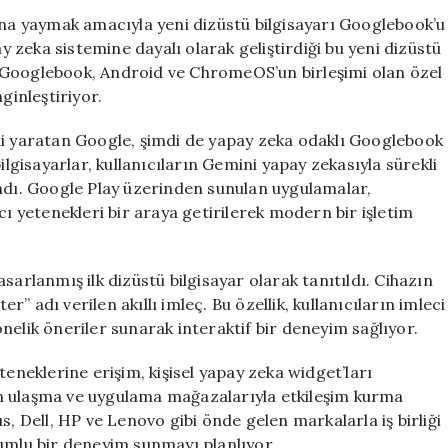
Yeni
ana yaymak amacıyla yeni dizüstü bilgisayarı Googlebook’u
Dizüstü
ay zeka sistemine dayalı olarak geliştirdiği bu yeni dizüstü
Bilgisayarını
or. Googlebook, Android ve ChromeOS’un birleşimi olan özel
Tanıttı:
ginleştiriyor.
Googlebook
için
ni yaratan Google, şimdi de yapay zeka odaklı Googlebook
ilgisayarlar, kullanıcıların Gemini yapay zekasıyla sürekli
andı. Google Play üzerinden sunulan uygulamalar,
cı yetenekleri bir araya getirilerek modern bir işletim
sarlanmış ilk dizüstü bilgisayar olarak tanıtıldı. Cihazın
er” adı verilen akıllı imleç. Bu özellik, kullanıcıların imleci
yönelik öneriler sunarak interaktif bir deneyim sağlıyor.
teneklerine erişim, kişisel yapay zeka widget’ları
n ulaşma ve uygulama mağazalarıyla etkileşim kurma
s, Dell, HP ve Lenovo gibi önde gelen markalarla iş birliği
yumlu bir deneyim sunmayı planlıyor.