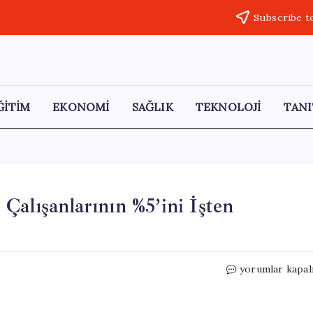
Subscribe t
ĞİTİM
EKONOMİ
SAĞLIK
TEKNOLOJİ
TANI
Çalışanlarının %5’ini İşten
İş
yorumlar kapal
Bulma
Uygulaması
LinkedIn,