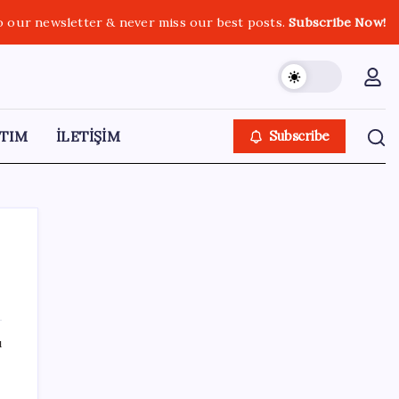
o our newsletter & never miss our best posts.
Subscribe Now!
TIM
İLETİŞİM
Subscribe
SON YAZILAR
ı
TL mevduat faizi Mart’tan bu yana en düşük
seviyede