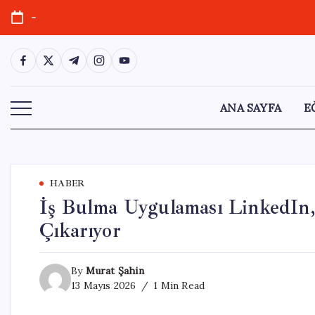
Skip
-
to
content
https://www.facebook.com/
https://twitter.com/
https://t.me/
https://www.instagram.com/
https://youtube.com/
ANA SAYFA
E
HABER
İş Bulma Uygulaması LinkedIn, 
Çıkarıyor
By
Murat Şahin
13 Mayıs 2026
1 Min Read