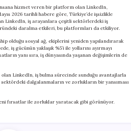
Çalışanlarının
nsana hizmet veren bir platform olan LinkedIn,
%5’ini
Mayıs 2026 tarihli habere göre, Türkiye’de işsizlikle
İşten
n LinkedIn, iş arayanlara çeşitli sektörlerdeki iş
Çıkarıyor
ründeki daralma etkileri, bu platformları da etkiliyor.
için
hip olduğu sosyal ağ, ekiplerini yeniden yapılandırarak
e, iş gücünün yaklaşık %5’i ile yollarını ayırmayı
rsatların yanı sıra, iş dünyasında yaşanan değişimlerin de
ak olan LinkedIn, iş bulma sürecinde sunduğu avantajlarla
, sektördeki dalgalanmaların ve zorlukların bir yansıması
yeni fırsatlar ile zorluklar yaratacak gibi görünüyor.