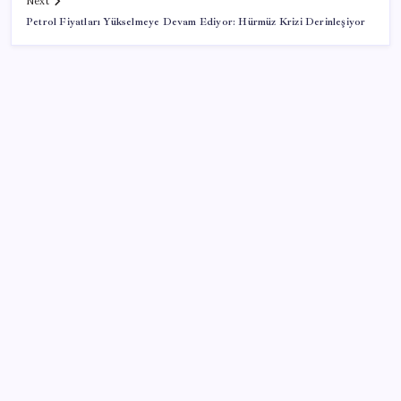
Next
Petrol Fiyatları Yükselmeye Devam Ediyor: Hürmüz Krizi Derinleşiyor
SON YAZILAR
Copilot için radikal karar: Microsoft logoyu
değiştiriyor!
Android 17 bazı Galaxy modelleri için veda
güncellemesi olacak
TL mevduat faizi Mart’tan bu yana en düşük seviyede
Son dakika… Kuşadası Belediyesi’ne üçüncü dalga
operasyon: Bülent Tezcan’ın kızı ve damadı dahil