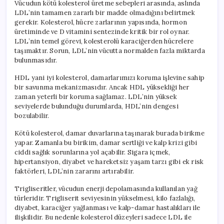
Vücudun kötü kolesterol üretme sebepleri arasında, aslında
LDL’nin tamamen zararlı bir madde olmadığını belirtmek
gerekir. Kolesterol, hücre zarlarının yapısında, hormon
üretiminde ve D vitamini sentezinde kritik bir rol oynar.
LDL’nin temel görevi, kolesterolü karaciğerden hücrelere
taşımaktır. Sorun, LDL’nin vücutta normalden fazla miktarda
bulunmasıdır.
HDL yani iyi kolesterol, damarlarımızı koruma işlevine sahip
bir savunma mekanizmasıdır. Ancak HDL yüksekliği her
zaman yeterli bir koruma sağlamaz. LDL’nin yüksek
seviyelerde bulunduğu durumlarda, HDL’nin dengesi
bozulabilir.
Kötü kolesterol, damar duvarlarına taşınarak burada birikme
yapar. Zamanla bu birikim, damar sertliği ve kalp krizi gibi
ciddi sağlık sorunlarına yol açabilir. Sigara içmek,
hipertansiyon, diyabet ve hareketsiz yaşam tarzı gibi ek risk
faktörleri, LDL’nin zararını artırabilir.
Trigliseritler, vücudun enerji depolamasında kullanılan yağ
türleridir. Trigliserit seviyesinin yükselmesi, kilo fazlalığı,
diyabet, karaciğer yağlanması ve kalp-damar hastalıkları ile
ilişkilidir. Bu nedenle kolesterol düzeyleri sadece LDL ile