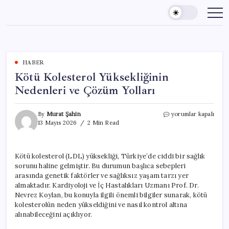
Skip
to
content
HABER
Kötü Kolesterol Yüksekliğinin
Nedenleri ve Çözüm Yolları
Kötü
By
Murat Şahin
yorumlar kapalı
Kolesterol
13 Mayıs 2026
2 Min Read
Yüksekliğinin
Nedenleri
ve
Kötü kolesterol (LDL) yüksekliği, Türkiye’de ciddi bir sağlık
Çözüm
sorunu haline gelmiştir. Bu durumun başlıca sebepleri
Yolları
için
arasında genetik faktörler ve sağlıksız yaşam tarzı yer
almaktadır. Kardiyoloji ve İç Hastalıkları Uzmanı Prof. Dr.
Nevrez Koylan, bu konuyla ilgili önemli bilgiler sunarak, kötü
kolesterolün neden yükseldiğini ve nasıl kontrol altına
alınabileceğini açıklıyor.