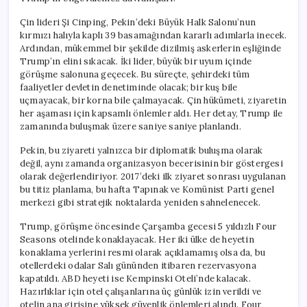
Çin lideri Şi Cinping, Pekin’deki Büyük Halk Salonu’nun
kırmızı halıyla kaplı 39 basamağından kararlı adımlarla inecek.
Ardından, mükemmel bir şekilde dizilmiş askerlerin eşliğinde
Trump’ın elini sıkacak. İki lider, büyük bir uyum içinde
görüşme salonuna geçecek. Bu süreçte, şehirdeki tüm
faaliyetler devletin denetiminde olacak; bir kuş bile
uçmayacak, bir korna bile çalmayacak. Çin hükümeti, ziyaretin
her aşaması için kapsamlı önlemler aldı. Her detay, Trump ile
zamanında buluşmak üzere saniye saniye planlandı.
Pekin, bu ziyareti yalnızca bir diplomatik buluşma olarak
değil, aynı zamanda organizasyon becerisinin bir göstergesi
olarak değerlendiriyor. 2017’deki ilk ziyaret sonrası uygulanan
bu titiz planlama, bu hafta Tapınak ve Komünist Parti genel
merkezi gibi stratejik noktalarda yeniden sahnelenecek.
Trump, görüşme öncesinde Çarşamba gecesi 5 yıldızlı Four
Seasons otelinde konaklayacak. Her iki ülke de heyetin
konaklama yerlerini resmi olarak açıklamamış olsa da, bu
otellerdeki odalar Salı gününden itibaren rezervasyona
kapatıldı. ABD heyeti ise Kempinski Oteli’nde kalacak.
Hazırlıklar için otel çalışanlarına üç günlük izin verildi ve
otelin ana girişine yüksek güvenlik önlemleri alındı. Four