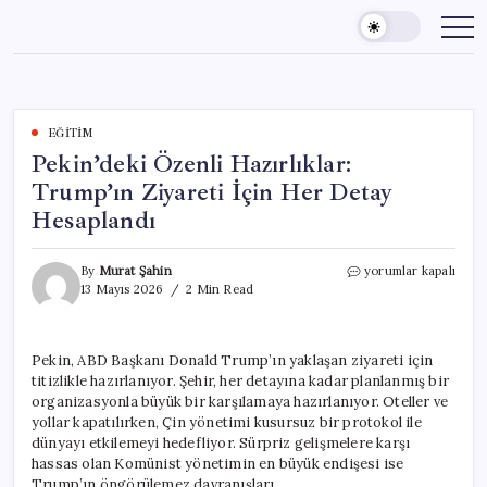
Skip
to
content
EĞITIM
Pekin’deki Özenli Hazırlıklar:
Trump’ın Ziyareti İçin Her Detay
Hesaplandı
Pekin’deki
By
Murat Şahin
yorumlar kapalı
Özenli
13 Mayıs 2026
2 Min Read
Hazırlıklar:
Trump’ın
Ziyareti
Pekin, ABD Başkanı Donald Trump’ın yaklaşan ziyareti için
İçin
titizlikle hazırlanıyor. Şehir, her detayına kadar planlanmış bir
Her
Detay
organizasyonla büyük bir karşılamaya hazırlanıyor. Oteller ve
Hesaplandı
yollar kapatılırken, Çin yönetimi kusursuz bir protokol ile
için
dünyayı etkilemeyi hedefliyor. Sürpriz gelişmelere karşı
hassas olan Komünist yönetimin en büyük endişesi ise
Trump’ın öngörülemez davranışları.