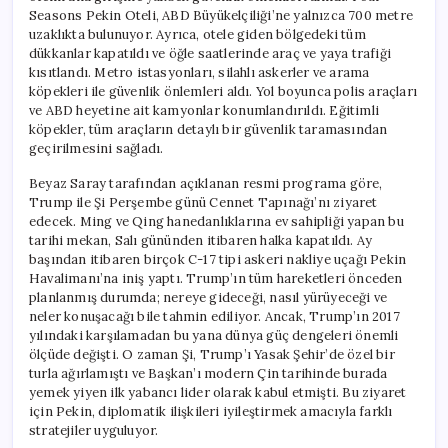
Seasons Pekin Oteli, ABD Büyükelçiliği’ne yalnızca 700 metre
uzaklıkta bulunuyor. Ayrıca, otele giden bölgedeki tüm
dükkanlar kapatıldı ve öğle saatlerinde araç ve yaya trafiği
kısıtlandı. Metro istasyonları, silahlı askerler ve arama
köpekleri ile güvenlik önlemleri aldı. Yol boyunca polis araçları
ve ABD heyetine ait kamyonlar konumlandırıldı. Eğitimli
köpekler, tüm araçların detaylı bir güvenlik taramasından
geçirilmesini sağladı.
Beyaz Saray tarafından açıklanan resmi programa göre,
Trump ile Şi Perşembe günü Cennet Tapınağı’nı ziyaret
edecek. Ming ve Qing hanedanlıklarına ev sahipliği yapan bu
tarihi mekan, Salı gününden itibaren halka kapatıldı. Ay
başından itibaren birçok C-17 tipi askeri nakliye uçağı Pekin
Havalimanı’na iniş yaptı. Trump’ın tüm hareketleri önceden
planlanmış durumda; nereye gideceği, nasıl yürüyeceği ve
neler konuşacağı bile tahmin ediliyor. Ancak, Trump’ın 2017
yılındaki karşılamadan bu yana dünya güç dengeleri önemli
ölçüde değişti. O zaman Şi, Trump’ı Yasak Şehir’de özel bir
turla ağırlamıştı ve Başkan’ı modern Çin tarihinde burada
yemek yiyen ilk yabancı lider olarak kabul etmişti. Bu ziyaret
için Pekin, diplomatik ilişkileri iyileştirmek amacıyla farklı
stratejiler uyguluyor.