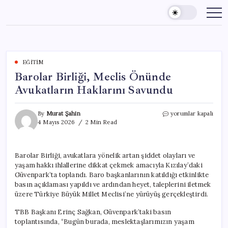
Skip
to
content
EĞITIM
Barolar Birliği, Meclis Önünde
Avukatların Haklarını Savundu
Barolar
By
Murat Şahin
yorumlar kapalı
Birliği,
4 Mayıs 2026
2 Min Read
Meclis
Önünde
Avukatların
Barolar Birliği, avukatlara yönelik artan şiddet olayları ve
Haklarını
yaşam hakkı ihlallerine dikkat çekmek amacıyla Kızılay’daki
Savundu
için
Güvenpark’ta toplandı. Baro başkanlarının katıldığı etkinlikte
basın açıklaması yapıldı ve ardından heyet, taleplerini iletmek
üzere Türkiye Büyük Millet Meclisi’ne yürüyüş gerçekleştirdi.
TBB Başkanı Erinç Sağkan, Güvenpark’taki basın
toplantısında, “Bugün burada, meslektaşlarımızın yaşam