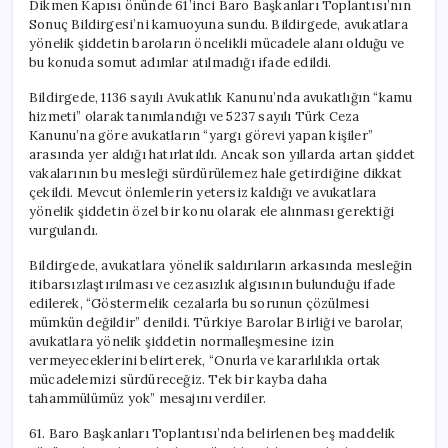
Dikmen Kapısı önünde 61’inci Baro Başkanları Toplantısı’nın
Sonuç Bildirgesi’ni kamuoyuna sundu. Bildirgede, avukatlara
yönelik şiddetin baroların öncelikli mücadele alanı olduğu ve
bu konuda somut adımlar atılmadığı ifade edildi.
Bildirgede, 1136 sayılı Avukatlık Kanunu’nda avukatlığın “kamu
hizmeti” olarak tanımlandığı ve 5237 sayılı Türk Ceza
Kanunu’na göre avukatların “yargı görevi yapan kişiler”
arasında yer aldığı hatırlatıldı. Ancak son yıllarda artan şiddet
vakalarının bu mesleği sürdürülemez hale getirdiğine dikkat
çekildi. Mevcut önlemlerin yetersiz kaldığı ve avukatlara
yönelik şiddetin özel bir konu olarak ele alınması gerektiği
vurgulandı.
Bildirgede, avukatlara yönelik saldırıların arkasında mesleğin
itibarsızlaştırılması ve cezasızlık algısının bulunduğu ifade
edilerek, “Göstermelik cezalarla bu sorunun çözülmesi
mümkün değildir” denildi. Türkiye Barolar Birliği ve barolar,
avukatlara yönelik şiddetin normalleşmesine izin
vermeyeceklerini belirterek, “Onurla ve kararlılıkla ortak
mücadelemizi sürdüreceğiz. Tek bir kayba daha
tahammülümüz yok” mesajını verdiler.
61. Baro Başkanları Toplantısı’nda belirlenen beş maddelik