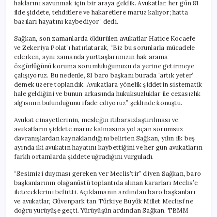
haklarını savunmak için bir araya geldik. Avukatlar, her gün 81
ilde şiddete, tehditlere ve hakaretlere maruz kalıyor; hatta
bazıları hayatını kaybediyor” dedi.
Sağkan, son zamanlarda öldürülen avukatlar Hatice Kocaefe
ve Zekeriya Polat’ı hatırlatarak, “Biz bu sorunlarla mücadele
ederken, aynı zamanda yurttaşlarımızın hak arama
özgürlüğünü koruma sorumluluğumuzu da yerine getirmeye
çalışıyoruz. Bu nedenle, 81 baro başkanı burada ‘artık yeter’
demek üzere toplandık. Avukatlara yönelik şiddetin sistematik
hale geldiğini ve bunun arkasında hukuksuzluklar ile cezasızlık
algısının bulunduğunu ifade ediyoruz” şeklinde konuştu.
Avukat cinayetlerinin, mesleğin itibarsızlaştırılması ve
avukatların şiddete maruz kalmasına yol açan sorumsuz
davranışlardan kaynaklandığını belirten Sağkan, yılın ilk beş
ayında iki avukatın hayatını kaybettiğini ve her gün avukatların
farklı ortamlarda şiddete uğradığını vurguladı.
“Sesimizi duyması gereken yer Meclis’tir” diyen Sağkan, baro
başkanlarının olağanüstü toplantıda alınan kararları Meclis’e
ileteceklerini belirtti. Açıklamanın ardından baro başkanları
ve avukatlar, Güvenpark’tan Türkiye Büyük Millet Meclisi’ne
doğru yürüyüşe geçti. Yürüyüşün ardından Sağkan, TBMM