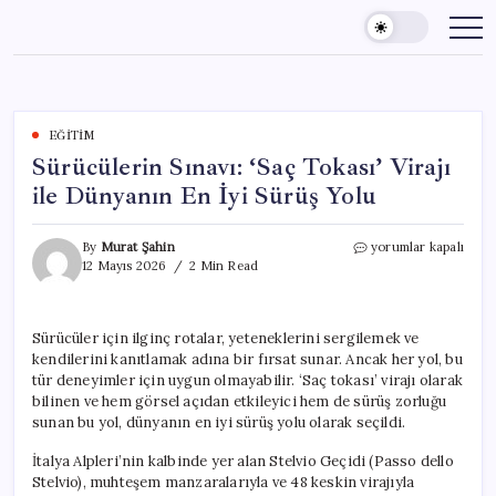
Skip
to
content
EĞITIM
Sürücülerin Sınavı: ‘Saç Tokası’ Virajı
ile Dünyanın En İyi Sürüş Yolu
Sürücülerin
By
Murat Şahin
yorumlar kapalı
Sınavı:
12 Mayıs 2026
2 Min Read
‘Saç
Tokası’
Virajı
Sürücüler için ilginç rotalar, yeteneklerini sergilemek ve
ile
kendilerini kanıtlamak adına bir fırsat sunar. Ancak her yol, bu
Dünyanın
En
tür deneyimler için uygun olmayabilir. ‘Saç tokası’ virajı olarak
İyi
bilinen ve hem görsel açıdan etkileyici hem de sürüş zorluğu
Sürüş
sunan bu yol, dünyanın en iyi sürüş yolu olarak seçildi.
Yolu
için
İtalya Alpleri’nin kalbinde yer alan Stelvio Geçidi (Passo dello
Stelvio), muhteşem manzaralarıyla ve 48 keskin virajıyla