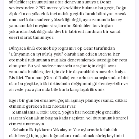
sürücüler için unutulmaz bir deneyim sunuyor. Deniz
seviyesinden 2.757 metre yükseklikte bulunan bu geçit, Doğu
Alpler’in en yüksek ikinci asfalt geçidi olarak biliniyor. Ancak
onu özel kılan sadece yüksekliği değil, aynı zamanda kuzey
yamacındaki meşhur virajlarıdır. Sürücüler, bu virajları
yukarıdan bakıldığında dev bir labirenti andıran bir sanat
eseri olarak tanımlıyor.
Dünyaca ünlü otomobil programı Top Gear tarafından
“Dünyanın en iyi sürüş yolu” olarak ilan edilen Stelvio, her
otomobil tutkununun mutlaka deneyimlemek istediği bir rota
olmuştur. Bu yol, sadece motorlu araçlar için değil, aynı
zamanda bisikletçiler için de bir dayanıklılık sınavıdır. İtalya
Bisiklet Turu’nun (Giro d’Italia) en zorlu tırmanışlarından biri
olan bu geçitte, bitki örtüsünün değişimini gözlemleyebilir ve
zirvede yaz aylarında bile karla karşılaşabilirsiniz.
Eğer bir gün bu efsanevi geçidi aşmayı planlıyorsanız, dikkat
etmeniz gereken bazı noktalar var.
– Zamanlama Kritik: Geçit, yoğun kar nedeniyle genellikle
Haziran’dan Ekim başına kadar açıktır. Yol durumunu kontrol
etmeyi unutmayın.
– Sabahın İlk Işıklarını Yakalayın: Yaz aylarında kalabalık
olabileceği için, gün doğmadan orada olmak sürüş keyfinizi