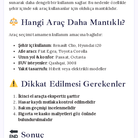
sunarak daha dengeli bir kullanım sağlar. Bu nedenle özellikle
şehir içinde sık araç kullananlar için oldukça mantıklıdır.
Hangi Araç Daha Mantıklı?
Araç seçimi tamamen kullanım amacına bağlıdır:
Şehir içi kullanım
: Renault Clio, Hyundai i20
Aile aracı
: Fiat Egea, Toyota Corolla
Uzun yol & konfor
: Passat, Octavia
SUV isteyenler
: Qashqai, 3008
Yakıt tasarrufu
: Hibrit veya elektrikli modeller
Dikkat Edilmesi Gerekenler
İkinci el araçta ekspertiz şarttır
Hasar kaydı mutlaka kontrol edilmelidir
Bakım geçmişi incelenmelidir
Sigorta ve kasko maliyetleri göz önünde
bulundurulmalıdır
Sonuç