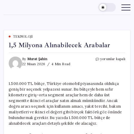
Skip
to
content
TEKNOLOJI
1,5 Milyona Alınabilecek Arabalar
1,5
By
Murat Şahin
yorumlar kapalı
Milyona
22 Nisan 2026
4 Min Read
Alınabilecek
Arabalar
için
1.500.000 TL bütçe, Türkiye otomobil piyasasında oldukça
geniş bir seçenek yelpazesi sunar. Bu bütçeyle hem sıfır
kilometre giriş–orta segment araçlar hem de daha üst
segmentte ikinci el araçlar satın almak mümkündür. Ancak
doğru aracı seçmek için kullanım amacı, yakıt tercihi, bakım
maliyetleri ve ikinci el değeri gibi birçok faktörü göz önünde
bulundurmak gerekir. Bu yazıda 1.500.000 TL bütçe ile
alınabilecek araçları detaylı şekilde ele alacağız.