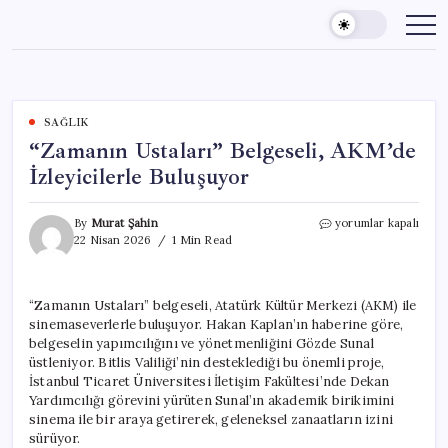
Skip
to
content
SAĞLIK
“Zamanın Ustaları” Belgeseli, AKM’de
İzleyicilerle Buluşuyor
“Zamanın
By
Murat Şahin
yorumlar kapalı
Ustaları”
22 Nisan 2026
1 Min Read
Belgeseli,
AKM’de
İzleyicilerle
“Zamanın Ustaları” belgeseli, Atatürk Kültür Merkezi (AKM) ile
Buluşuyor
sinemaseverlerle buluşuyor. Hakan Kaplan’ın haberine göre,
için
belgeselin yapımcılığını ve yönetmenliğini Gözde Sunal
üstleniyor. Bitlis Valiliği’nin desteklediği bu önemli proje,
İstanbul Ticaret Üniversitesi İletişim Fakültesi’nde Dekan
Yardımcılığı görevini yürüten Sunal’ın akademik birikimini
sinema ile bir araya getirerek, geleneksel zanaatların izini
sürüyor.