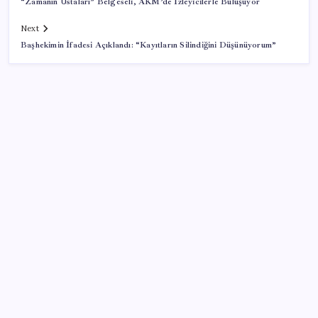
“Zamanın Ustaları” Belgeseli, AKM’de İzleyicilerle Buluşuyor
Next
Başhekimin İfadesi Açıklandı: “Kayıtların Silindiğini Düşünüyorum”
SON YAZILAR
Tutuklanan Erdal Beşikçioğlu açığa almıştı: ‘Etkin
pişmanlık’ ifadesi verip şikayetçi olduğu ortaya çıktı!
Tecno 0mm Çerçevesiz Konsept Telefonunu
Tanıtmaya Hazırlanıyor
Edirne’de balya bağlamak 4 gün süreyle yasaklandı