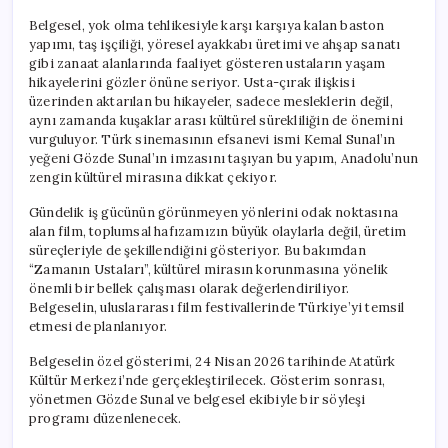
Belgesel, yok olma tehlikesiyle karşı karşıya kalan baston
yapımı, taş işçiliği, yöresel ayakkabı üretimi ve ahşap sanatı
gibi zanaat alanlarında faaliyet gösteren ustaların yaşam
hikayelerini gözler önüne seriyor. Usta-çırak ilişkisi
üzerinden aktarılan bu hikayeler, sadece mesleklerin değil,
aynı zamanda kuşaklar arası kültürel sürekliliğin de önemini
vurguluyor. Türk sinemasının efsanevi ismi Kemal Sunal’ın
yeğeni Gözde Sunal’ın imzasını taşıyan bu yapım, Anadolu’nun
zengin kültürel mirasına dikkat çekiyor.
Gündelik iş gücünün görünmeyen yönlerini odak noktasına
alan film, toplumsal hafızamızın büyük olaylarla değil, üretim
süreçleriyle de şekillendiğini gösteriyor. Bu bakımdan
“Zamanın Ustaları”, kültürel mirasın korunmasına yönelik
önemli bir bellek çalışması olarak değerlendiriliyor.
Belgeselin, uluslararası film festivallerinde Türkiye’yi temsil
etmesi de planlanıyor.
Belgeselin özel gösterimi, 24 Nisan 2026 tarihinde Atatürk
Kültür Merkezi’nde gerçekleştirilecek. Gösterim sonrası,
yönetmen Gözde Sunal ve belgesel ekibiyle bir söyleşi
programı düzenlenecek.